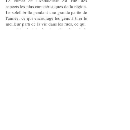
Le climat de l'Andalousie est l'un des
aspects les plus caractéristiques de la région.
Le soleil brille pendant une grande partie de
l'année, ce qui encourage les gens à tirer le
meilleur parti de la vie dans les rues, ce qui
caractérise la joie de vivre dans le sud de
l'Espagne. Les agréables températures
hivernales et les brises fraîches en été
invitent à la baignade ou à la magie à
l'ombre d'un arbre voisin, soulignant la
richesse de la vie locale. Le climat local
offre une excellente occasion de profiter
d'une vie confortable, profiter de toutes les
possibilités et des activités organisées de la
région a à offrir. Sans surprise, Torrox, dans
la province de Málaga est certifié pour avoir
le meilleur climat en Europe.